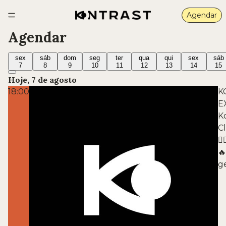
Agendar
Agendar
sex
sáb
dom
seg
ter
qua
qui
sex
sáb
7
8
9
10
11
12
13
14
15
Hoje, 7 de agosto
18:00
K
E
K
C
😮
🔥
g